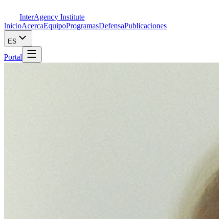
InterAgency Institute
Inicio
Acerca
Equipo
Programas
Defensa
Publicaciones
ES
Portal